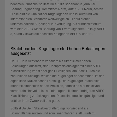
beachten. Zunächst solltest Du auf die sogenannte „Annular
Bearing Engineering Committee“-Norm, kurz ABEC-Norm, achten.
Diese gibt die Qualität der Kugellager an und ist aufgrund von
internationalen Standards weltweit gleich. Hierfür stehen
unterschiedliche Kugellager zur Verfügung. Als Mindestkriterium
wird eine ABEC-Klassifizierung von 1 vorausgesetzt. Es folgt ABEC
3, 5 und 7 sowie die höchsten Kategorien ABEC 9 und 11.
Skateboarden: Kugellager sind hohen Belastungen
ausgesetzt
Da Du Dein Skateboard vor allem als Streetskater hohen
Belastungen aussetzt, sind Hochpräzisionslager mit einer ABEC-
Klassifizierung von 9 oder gar 11 völlig fehl am Platz. Durch die
zahlreichen Schläge, welche die Kugellager abbekommen, ist der
eigentliche Nutzen schnell hinfällig. Die Kugellager laufen nicht
mehr mit einer solch hohen Präzision, sodass es hier meist von
vornherein sinnvoller ist, auf ein Lager mit einer niedrigeren ABEC-
Klassifizierung zurückzugreifen. Diese sind deutlich günstiger und
erfüllen ihren Zweck voll und ganz.
Solltest Du Dein Skateboard allerdings vorwiegend als
Downhillfahrer nutzen und somit mehr fahren, statt Stunts zu