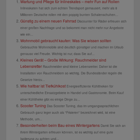
Wartung und Pflege für Inlineskates – mehr Fun auf Rollen
Inlineskaten hat sich zum echten Trendsport gemausert, mehr als 8
Millionen Deutsche rollen mit den poppig bunten Schalenschuhen...
Günstig zu einem neuen Fahrrad
Discounter für Räder erfreuen sich
einer großen Nachfrage und so bekommt man nicht mehr nur Angebote
wie ein...
Wohnmobil gebraucht kaufen: Was Sie wissen sollten
Gebrauchte Wohnmobile sind deutlich günstiger und machen im Urlaub
genauso viel Freude. Wichtig ist nur, dass Sie auf...
Kleines Gerät – Große Wirkung: Rauchmelder sind
Lebensretter
Rauchmelder sind kleine Lebensretter. Daher ist die
Installation von Rauchmeldern so wichtig. Die Bundesländer regeln die
Gesetze hierzu...
Wie haltbar ist Tiefkühlkost
Energieeffiziente Kühltheken für
unterschiedliche Einsatzgebiete in Handel und Gastronomie. Beim Kauf
einer Kühltheke gibt es einige Dinge zu...
Scooter Tuning
Das Scooter Tuning, das im umgangssprachlichen
Gebrauch ganz leger auch als "Frisieren" bezeichnet wird, ist eine
Methode, um...
Besonderheiten beim Bau eines Wintergartens
Damit Sie sich an
ihrem Wintergarten erfreuen können, ist es wichtig auf eine gute
Isolierung zu achten und...