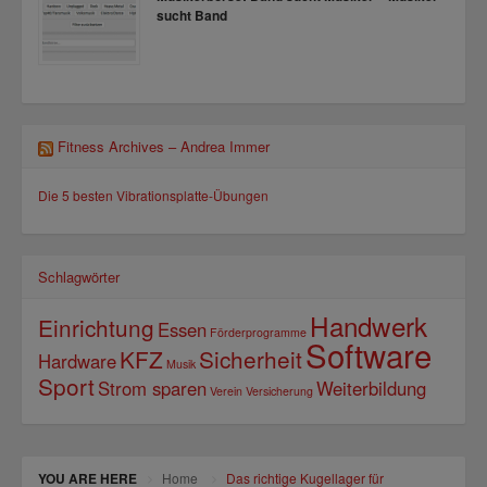
sucht Band
Fitness Archives – Andrea Immer
Die 5 besten Vibrationsplatte-Übungen
Schlagwörter
Handwerk
Einrichtung
Essen
Förderprogramme
Software
KFZ
Sicherheit
Hardware
Musik
Sport
Strom sparen
Weiterbildung
Verein
Versicherung
YOU ARE HERE
Home
Das richtige Kugellager für