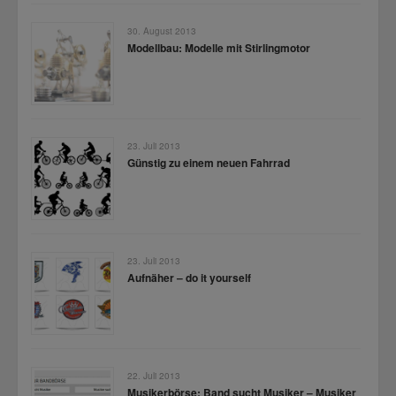
30. August 2013
Modellbau: Modelle mit Stirlingmotor
23. Juli 2013
Günstig zu einem neuen Fahrrad
23. Juli 2013
Aufnäher – do it yourself
22. Juli 2013
Musikerbörse: Band sucht Musiker – Musiker