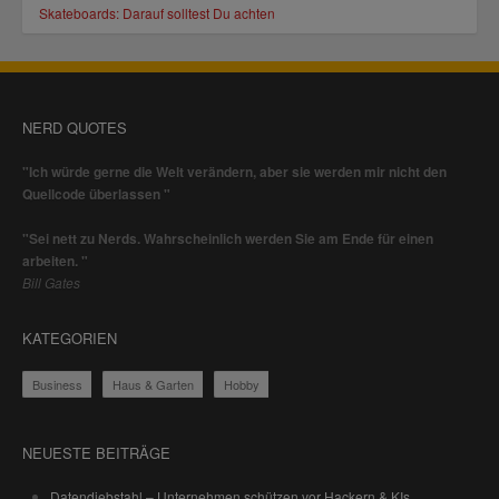
Skateboards: Darauf solltest Du achten
NERD QUOTES
"Ich würde gerne die Welt verändern, aber sie werden mir nicht den
Quellcode überlassen "
"Sei nett zu Nerds. Wahrscheinlich werden Sie am Ende für einen
arbeiten. "
Bill Gates
KATEGORIEN
Business
Haus & Garten
Hobby
NEUESTE BEITRÄGE
Datendiebstahl – Unternehmen schützen vor Hackern & KIs