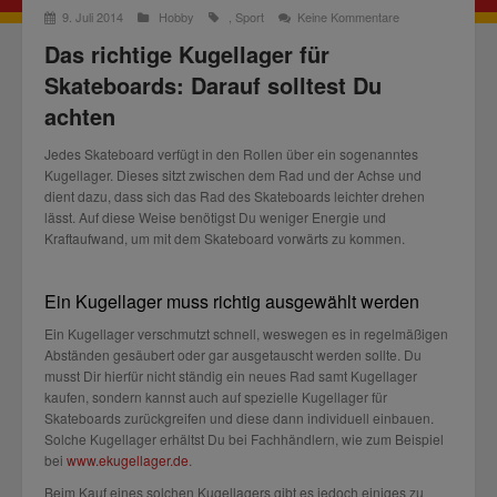
9. Juli 2014
Hobby
,
Sport
Keine Kommentare
Das richtige Kugellager für
Skateboards: Darauf solltest Du
achten
Jedes Skateboard verfügt in den Rollen über ein sogenanntes
Kugellager. Dieses sitzt zwischen dem Rad und der Achse und
dient dazu, dass sich das Rad des Skateboards leichter drehen
lässt. Auf diese Weise benötigst Du weniger Energie und
Kraftaufwand, um mit dem Skateboard vorwärts zu kommen.
Ein Kugellager muss richtig ausgewählt werden
Ein Kugellager verschmutzt schnell, weswegen es in regelmäßigen
Abständen gesäubert oder gar ausgetauscht werden sollte. Du
musst Dir hierfür nicht ständig ein neues Rad samt Kugellager
kaufen, sondern kannst auch auf spezielle Kugellager für
Skateboards zurückgreifen und diese dann individuell einbauen.
Solche Kugellager erhältst Du bei Fachhändlern, wie zum Beispiel
bei
www.ekugellager.de
.
Beim Kauf eines solchen Kugellagers gibt es jedoch einiges zu