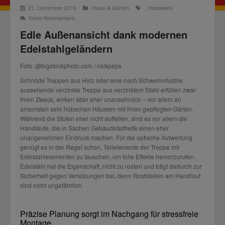
21. Dezember 2016
Haus & Garten
,
Handwerk
Keine Kommentare
Edle Außenansicht dank modernen
Edelstahlgeländern
Foto: @bigstockphoto.com / nickpeps
Schnöde Treppen aus Holz oder eine nach Schwerindustrie
aussehende verzinkte Treppe aus verzinktem Stahl erfüllen zwar
ihren Zweck, wirken aber eher unansehnlich – vor allem an
ansonsten sehr hübschen Häusern mit ihren gepflegten Gärten.
Während die Stufen eher nicht auffallen, sind es vor allem die
Handläufe, die in Sachen Gebäudeästhetik einen eher
unangenehmen Eindruck machen. Für die optische Aufwertung
genügt es in der Regel schon, Teilelemente der Treppe mit
Edelstahlelementen zu tauschen, um tolle Effekte hervorzurufen.
Edelstahl hat die Eigenschaft, nicht zu rosten und trägt dadurch zur
Sicherheit gegen Verletzungen bei, denn Roststellen am Handlauf
sind nicht ungefährlich.
Präzise Planung sorgt im Nachgang für stressfreie
Montage