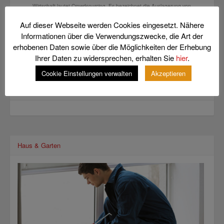
Wirtschaft lautet Crowdsourcing. Es bezeichnet die Auslagerung von
Aufgaben in der Regel an...
Auf dieser Webseite werden Cookies eingesetzt. Nähere
Kleines Gerät – Große Wirkung: Rauchmelder sind
Informationen über die Verwendungszwecke, die Art der
Lebensretter
Rauchmelder sind kleine Lebensretter. Daher ist die
erhobenen Daten sowie über die Möglichkeiten der Erhebung
Installation von Rauchmeldern so wichtig. Die Bundesländer regeln die
Ihrer Daten zu widersprechen, erhalten Sie
hier
.
Gesetze hierzu...
Cookie Einstellungen verwalten
Akzeptieren
Related Posts
Haus & Garten