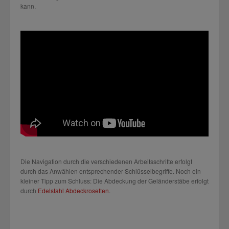
kann.
Die Navigation durch die verschiedenen Arbeitsschritte erfolgt
durch das Anwählen entsprechender Schlüsselbegriffe. Noch ein
kleiner Tipp zum Schluss: Die Abdeckung der Geländerstäbe erfolgt
durch
Edelstahl Abdeckrosetten
.