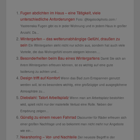
Fugen abdichten im Haus – eine Tätigkeit, viele
unterschiedliche Anforderungen
Foto: @bigstockphoto.com /
Yastremska Fugen gibt es in jeder Wohnung und in jedem Haus in großer
Anzahl. Da...
Wintergarten – das wetterunabhängige Gefühl, draußen zu
sein
Ein Wintergarten sieht nicht nur schön aus, sondern hat auch viele
Vorteile, die das Wohngefühl enorm steigern können....
Besonderheiten beim Bau eines Wintergartens
Damit Sie sich an
ihrem Wintergarten erfreuen können, ist es wichtig auf eine gute
Isolierung zu achten und...
Design trifft auf Komfort
Wenn das Bad zum Entspannen genutzt
werden soll, ist es besonders wichtig, eine großzügige und ausgeglichene
Atmosphäre zu...
Diebstahl: Tatort Arbeitsplatz
Wenn man am Arbeitsplatz bestohlen
wird, spielt nicht nur der materielle Verlust eine Rolle. Neben der
Empörung zeigen...
Günstig zu einem neuen Fahrrad
Discounter für Räder erfreuen sich
einer großen Nachfrage und so bekommt man nicht mehr nur Angebote
wie ein...
Nearshoring – Vor- und Nachteile
Der neueste Begriff in der