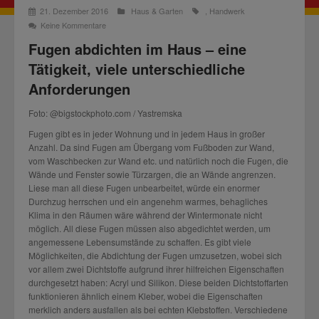
21. Dezember 2016
Haus & Garten
,
Handwerk
Keine Kommentare
Fugen abdichten im Haus – eine
Tätigkeit, viele unterschiedliche
Anforderungen
Foto: @bigstockphoto.com / Yastremska
Fugen gibt es in jeder Wohnung und in jedem Haus in großer
Anzahl. Da sind Fugen am Übergang vom Fußboden zur Wand,
vom Waschbecken zur Wand etc. und natürlich noch die Fugen, die
Wände und Fenster sowie Türzargen, die an Wände angrenzen.
Liese man all diese Fugen unbearbeitet, würde ein enormer
Durchzug herrschen und ein angenehm warmes, behagliches
Klima in den Räumen wäre während der Wintermonate nicht
möglich. All diese Fugen müssen also abgedichtet werden, um
angemessene Lebensumstände zu schaffen. Es gibt viele
Möglichkeiten, die Abdichtung der Fugen umzusetzen, wobei sich
vor allem zwei Dichtstoffe aufgrund ihrer hilfreichen Eigenschaften
durchgesetzt haben: Acryl und Silikon. Diese beiden Dichtstoffarten
funktionieren ähnlich einem Kleber, wobei die Eigenschaften
merklich anders ausfallen als bei echten Klebstoffen. Verschiedene