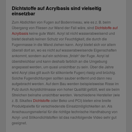
Dichtstoffe auf Acrylbasis sind vielseitig
einsetzbar
Zum Abdichten von Fugen auf Bodenniveau, wie es z. B. beim
Übergang von Fliesen zur Wand der Fall wäre, sind
Dichtstoffe auf
Acrylbasis
keine gute Wahl. Acryl ist nicht wasserabweisend und
bietet deshalb keinen Schutz vor Feuchtigkeit, die durch die
Fugenmasse in die Wand ziehen kann. Acryl bietet sich vor allem
überall dort an, wo es nicht auf wasserabweisende Eigenschaften
ankommt, sondern auf ein schönes „finish“ der Fuge. Acryl ist
überstreichbar und kann deshalb farblich an die Umgebung
angepasst werden, um quasi unsichtbar zu sein. Über die Jahre
wird Acryl (das gilt auch für silikonierte Fugen) rissig und brüchig.
Solche Fugendichtungen sollten sauber entfernt und dann neu
aufgebracht werden. Auf dem Bau werden beispielsweise Risse im
Putz durch Acryldichtmasse von hoher Qualität gefüllt, weil sie beim
Streichen beinahe unsichtbar werden. Verschiedene Hersteller (wie
z. B. Sikaflex
Dichtstoffe
oder Beko und PCI) bieten eine breite
Produktpalette für verschiedenste Einsatzmöglichkeiten an. Als
Anschauungsmaterial für die richtige technische Handhabung von
Acryl- und Silikondichtstoffen ist das nachfolgende Video sehr gut
geeignet.