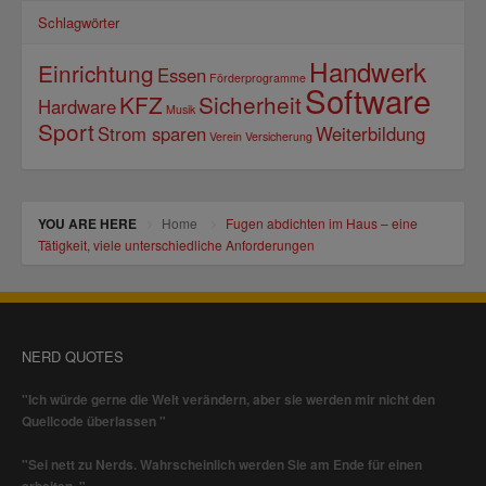
Schlagwörter
Handwerk
Einrichtung
Essen
Förderprogramme
Software
KFZ
Sicherheit
Hardware
Musik
Sport
Strom sparen
Weiterbildung
Verein
Versicherung
YOU ARE HERE
Home
Fugen abdichten im Haus – eine
Tätigkeit, viele unterschiedliche Anforderungen
NERD QUOTES
"Ich würde gerne die Welt verändern, aber sie werden mir nicht den
Quellcode überlassen "
"Sei nett zu Nerds. Wahrscheinlich werden Sie am Ende für einen
arbeiten. "