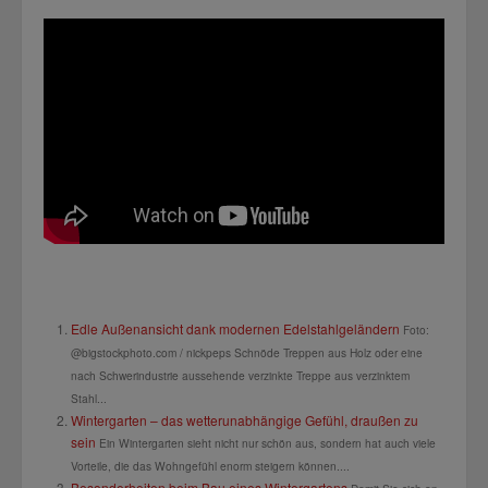
Edle Außenansicht dank modernen Edelstahlgeländern
Foto:
@bigstockphoto.com / nickpeps Schnöde Treppen aus Holz oder eine
nach Schwerindustrie aussehende verzinkte Treppe aus verzinktem
Stahl...
Wintergarten – das wetterunabhängige Gefühl, draußen zu
sein
Ein Wintergarten sieht nicht nur schön aus, sondern hat auch viele
Vorteile, die das Wohngefühl enorm steigern können....
Besonderheiten beim Bau eines Wintergartens