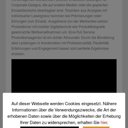
Corporate Designs, die auf andere Medien oder die geplanten
Einsatzbereiche übertragbar sind. Trophäen aus Acrylglas mit
individueller Lasergravur kommen bei Prämierungen oder
Ehrungen zum Einsatz. Ausgehend von der Werbeidee setzen
Produktioner mit mobiler Digitaltechnik wie Produktfotografie
gewünschte Werbemaßnahmen um. Eine Full Service
Produktionsagentur ist ein echter Allrounder. Durch die Bündelung
aller Leistungen in Kombination mit Professionalität, Flexibilität,
Erfahrungen und Engagement lassen sich perfekte Ergebnisse
erzielen.
Auf dieser Webseite werden Cookies eingesetzt. Nähere
Informationen über die Verwendungszwecke, die Art der
erhobenen Daten sowie über die Möglichkeiten der Erhebung
Ihrer Daten zu widersprechen, erhalten Sie
hier
.