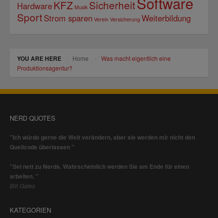
Software
KFZ
Sicherheit
Hardware
Musik
Sport
Strom sparen
Weiterbildung
Verein
Versicherung
YOU ARE HERE
Home
Was macht eigentlich eine
Produktionsagentur?
NERD QUOTES
"Ich würde gerne die Welt verändern, aber sie werden mir nicht den
Quellcode überlassen "
"Sei nett zu Nerds. Wahrscheinlich werden Sie am Ende für einen
arbeiten. "
Bill Gates
KATEGORIEN