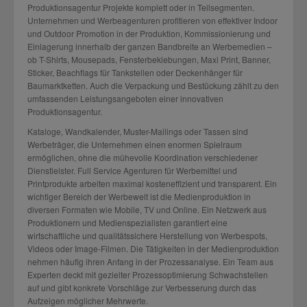
Produktionsagentur Projekte komplett oder in Teilsegmenten.
Unternehmen und Werbeagenturen profitieren von effektiver Indoor
und Outdoor Promotion in der Produktion, Kommissionierung und
Einlagerung innerhalb der ganzen Bandbreite an Werbemedien –
ob T-Shirts, Mousepads, Fensterbeklebungen, Maxi Print, Banner,
Sticker, Beachflags für Tankstellen oder Deckenhänger für
Baumarktketten. Auch die Verpackung und Bestückung zählt zu den
umfassenden Leistungsangeboten einer innovativen
Produktionsagentur.
Kataloge, Wandkalender, Muster-Mailings oder Tassen sind
Werbeträger, die Unternehmen einen enormen Spielraum
ermöglichen, ohne die mühevolle Koordination verschiedener
Dienstleister. Full Service Agenturen für Werbemittel und
Printprodukte arbeiten maximal kosteneffizient und transparent. Ein
wichtiger Bereich der Werbewelt ist die Medienproduktion in
diversen Formaten wie Mobile, TV und Online. Ein Netzwerk aus
Produktionern und Medienspezialisten garantiert eine
wirtschaftliche und qualitätssichere Herstellung von Werbespots,
Videos oder Image-Filmen. Die Tätigkeiten in der Medienproduktion
nehmen häufig ihren Anfang in der Prozessanalyse. Ein Team aus
Experten deckt mit gezielter Prozessoptimierung Schwachstellen
auf und gibt konkrete Vorschläge zur Verbesserung durch das
Aufzeigen möglicher Mehrwerte.