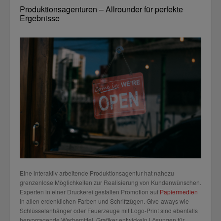
Produktionsagenturen – Allrounder für perfekte
Ergebnisse
Eine interaktiv arbeitende Produktionsagentur hat nahezu
grenzenlose Möglichkeiten zur Realisierung von Kundenwünschen.
Experten in einer Druckerei gestalten Promotion auf
Papiermedien
in allen erdenklichen Farben und Schriftzügen. Give-aways wie
Schlüsselanhänger oder Feuerzeuge mit Logo-Print sind ebenfalls
hervorragende Werbemittel. Grafiker entwickeln Lösungen für