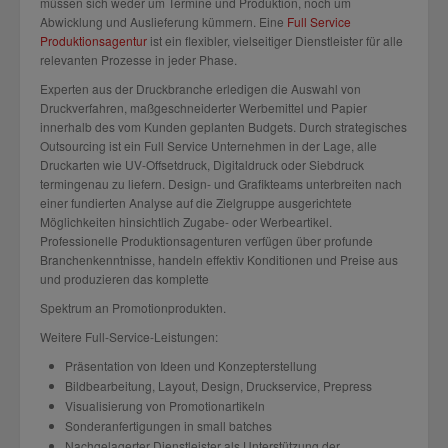
müssen sich weder um Termine und Produktion, noch um
Abwicklung und Auslieferung kümmern. Eine
Full Service
Produktionsagentur
ist ein flexibler, vielseitiger Dienstleister für alle
relevanten Prozesse in jeder Phase.
Experten aus der Druckbranche erledigen die Auswahl von
Druckverfahren, maßgeschneiderter Werbemittel und Papier
innerhalb des vom Kunden geplanten Budgets. Durch strategisches
Outsourcing ist ein Full Service Unternehmen in der Lage, alle
Druckarten wie UV-Offsetdruck, Digitaldruck oder Siebdruck
termingenau zu liefern. Design- und Grafikteams unterbreiten nach
einer fundierten Analyse auf die Zielgruppe ausgerichtete
Möglichkeiten hinsichtlich Zugabe- oder Werbeartikel.
Professionelle Produktionsagenturen verfügen über profunde
Branchenkenntnisse, handeln effektiv Konditionen und Preise aus
und produzieren das komplette
Spektrum an Promotionprodukten.
Weitere Full-Service-Leistungen:
Präsentation von Ideen und Konzepterstellung
Bildbearbeitung, Layout, Design, Druckservice, Prepress
Visualisierung von Promotionartikeln
Sonderanfertigungen in small batches
Nachgelagerter Dienstleister als Unterstützung der