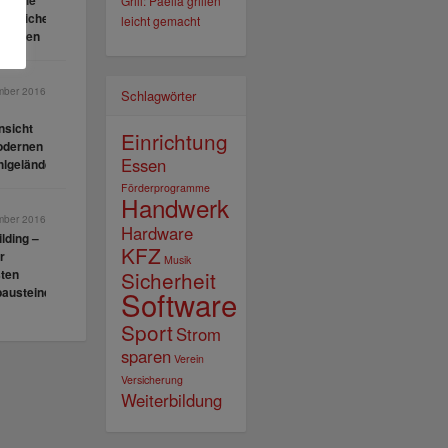
, viele
Grill: Paella grillen
hiedliche
leicht gemacht
rungen
mber 2016
Schlagwörter
sicht
Einrichtung
odernen
Essen
hlgeländern
Förderprogramme
Handwerk
mber 2016
Hardware
lding –
KFZ
r
Musik
sten
Sicherheit
bausteine
Software
Sport
Strom
sparen
Verein
Versicherung
Weiterbildung