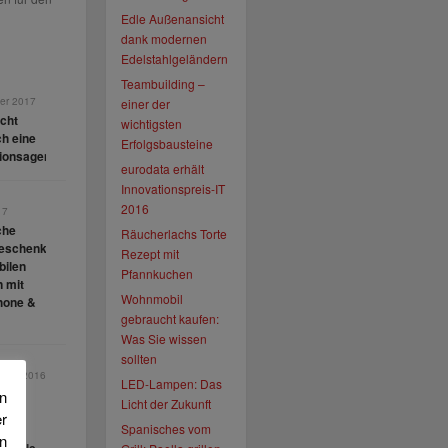
Edle Außenansicht
dank modernen
Edelstahlgeländern
Teambuilding –
er 2017
einer der
cht
wichtigsten
ch eine
Erfolgsbausteine
ionsagentur?
eurodata erhält
Innovationspreis-IT
2016
17
che
Räucherlachs Torte
eschenke
Rezept mit
ilen
Pfannkuchen
n mit
Wohnmobil
hone &
gebraucht kaufen:
Was Sie wissen
sollten
mber 2016
LED-Lampen: Das
n
Licht der Zukunft
en im
r
Spanisches vom
eine
en