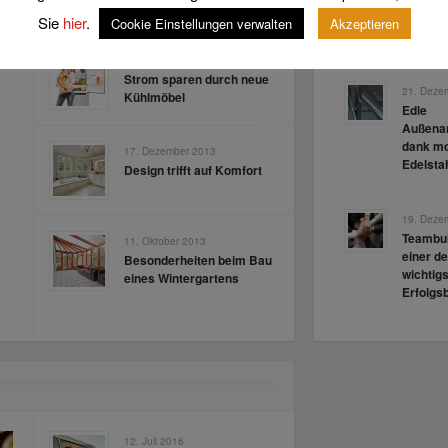
Tätigkeit
der Zukunft
untersc
Sie
hier
.
Cookie Einstellungen verwalten
Akzeptieren
Anforde
8. März 2014
Strom sparen durch neue
21. Deze
Kühlmöbel
Edle
Außenan
dank m
17. Dezember 2013
Edelsta
Design trifft auf Komfort
19. Deze
Teambui
11. Oktober 2013
einer de
Besonderheiten beim Bau
wichtig
eines Wintergartens
Erfolgs
12. Juli 2016