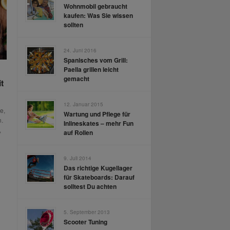
Wohnmobil gebraucht
kaufen: Was Sie wissen
sollten
24. Juni 2016
Spanisches vom Grill:
Paella grillen leicht
gemacht
t
12. Januar 2015
e,
Wartung und Pflege für
n.
Inlineskates – mehr Fun
,
auf Rollen
9. Juli 2014
Das richtige Kugellager
für Skateboards: Darauf
solltest Du achten
5. September 2013
Scooter Tuning