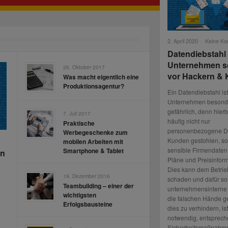
2. April 2020
·
Keine K
Datendiebstahl
Unternehmen s
26. Oktober 2017
vor Hackern & 
Was macht eigentlich eine
Produktionsagentur?
Ein Datendiebstahl ist 
Unternehmen besond
gefährlich, denn hier
7. Juli 2017
häufig nicht nur
Praktische
personenbezogene D
Werbegeschenke zum
Kunden gestohlen, s
mobilen Arbeiten mit
sensible Firmendaten
Smartphone & Tablet
en
Pläne und Preisinfor
Dies kann dem Betrie
19. Dezember 2016
schaden und dafür so
Teambuilding – einer der
unternehmensinterne 
n
wichtigsten
die falschen Hände g
Erfolgsbausteine
dies zu verhindern, is
notwendig, entsprec
Sicherheitsmaßnahme