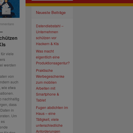
Neueste Beiträge
ommentare
Datendiebstahl –
 –
Unternehmen
chützen
schützen vor
KIs
Hackern & KIs
Was macht
für viele
eigentlich eine
ers
Produktionsagentur?
bei werden
Praktische
aten von
Werbegeschenke
ondern auch
zum mobilen
, wie etwa
Arbeiten mit
mationen.
Smartphone &
b nachhaltig
Tablet
rgen, dass
Fugen abdichten im
Daten in
Haus – eine
eraten. Um
Tätigkeit, viele
t es
unterschiedliche
hende
Anforderungen
n für den