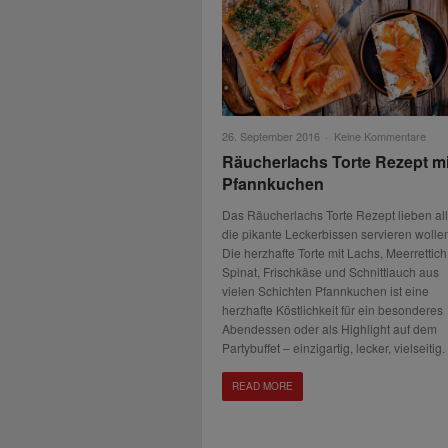
26. September 2016
·
Keine Kommentare
Räucherlachs Torte Rezept mi
Pfannkuchen
Das Räucherlachs Torte Rezept lieben all
die pikante Leckerbissen servieren wolle
Die herzhafte Torte mit Lachs, Meerrettich
Spinat, Frischkäse und Schnittlauch aus
vielen Schichten Pfannkuchen ist eine
herzhafte Köstlichkeit für ein besonderes
Abendessen oder als Highlight auf dem
Partybuffet – einzigartig, lecker, vielseitig.
READ MORE