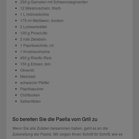
250 g Garnelen mit Schwanzsegmenten
12 Miesmuscheln, frisch
1 L Hühnerbrühe
175 ml Weißwein, trocken
2 Lorbeerblätter
100 g Prosciutto
2 rote Zwiebeln
1 Paprikaschote, rot
1 Knoblauchzehe
450 g Risotto-Reis
150 g Erbsen, fein
Olivenöl
Meersalz
schwarzer Pfeffer
Paprikapulver
Chiliflocken
Safranfäden
So bereiten Sie die Paella vom Grill zu
Wenn Sie alle Zutaten beisammen haben, geht es an die
Zubereitung der Paella. Wir zeigen Ihnen Schritt für Schritt, wie es