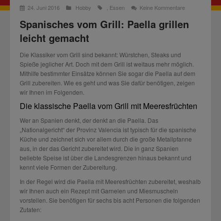
24. Juni 2016
Hobby
,
Essen
Keine Kommentare
Spanisches vom Grill: Paella grillen
leicht gemacht
Die Klassiker vom Grill sind bekannt: Würstchen, Steaks und
Spieße jeglicher Art. Doch mit dem Grill ist weitaus mehr möglich.
Mithilfe bestimmter Einsätze können Sie sogar die Paella auf dem
Grill zubereiten. Wie es geht und was Sie dafür benötigen, zeigen
wir Ihnen im Folgenden.
Die klassische Paella vom Grill mit Meeresfrüchten
Wer an Spanien denkt, der denkt an die Paella. Das
„Nationalgericht“ der Provinz Valencia ist typisch für die spanische
Küche und zeichnet sich vor allem durch die große Metallpfanne
aus, in der das Gericht zubereitet wird. Die in ganz Spanien
beliebte Speise ist über die Landesgrenzen hinaus bekannt und
kennt viele Formen der Zubereitung.
In der Regel wird die Paella mit Meeresfrüchten zubereitet, weshalb
wir Ihnen auch ein Rezept mit Garnelen und Miesmuscheln
vorstellen. Sie benötigen für sechs bis acht Personen die folgenden
Zutaten: