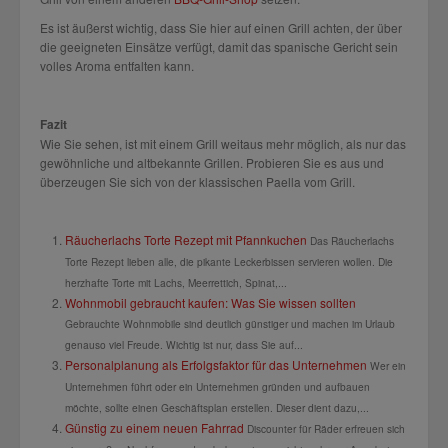
Es ist äußerst wichtig, dass Sie hier auf einen Grill achten, der über
die geeigneten Einsätze verfügt, damit das spanische Gericht sein
volles Aroma entfalten kann.
Fazit
Wie Sie sehen, ist mit einem Grill weitaus mehr möglich, als nur das
gewöhnliche und altbekannte Grillen. Probieren Sie es aus und
überzeugen Sie sich von der klassischen Paella vom Grill.
Räucherlachs Torte Rezept mit Pfannkuchen
Das Räucherlachs
Torte Rezept lieben alle, die pikante Leckerbissen servieren wollen. Die
herzhafte Torte mit Lachs, Meerrettich, Spinat,...
Wohnmobil gebraucht kaufen: Was Sie wissen sollten
Gebrauchte Wohnmobile sind deutlich günstiger und machen im Urlaub
genauso viel Freude. Wichtig ist nur, dass Sie auf...
Personalplanung als Erfolgsfaktor für das Unternehmen
Wer ein
Unternehmen führt oder ein Unternehmen gründen und aufbauen
möchte, sollte einen Geschäftsplan erstellen. Dieser dient dazu,...
Günstig zu einem neuen Fahrrad
Discounter für Räder erfreuen sich