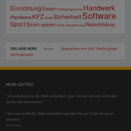
Handwerk
Einrichtung
Essen
Förderprogramme
Software
KFZ
Sicherheit
Hardware
Musik
Sport
Strom sparen
Weiterbildung
Verein
Versicherung
YOU ARE HERE
Home
Spanisches vom Grill: Paella grillen
leicht gemacht
NERD QUOTES
"Ich würde gerne die Welt verändern, aber sie werden mir nicht den
Quellcode überlassen "
"Sei nett zu Nerds. Wahrscheinlich werden Sie am Ende für einen
arbeiten. "
Bill Gates