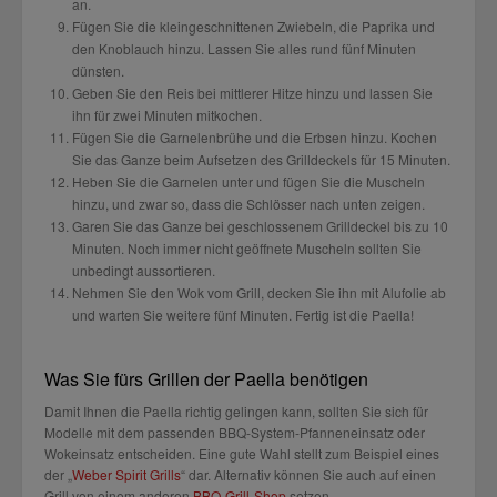
an.
Fügen Sie die kleingeschnittenen Zwiebeln, die Paprika und
den Knoblauch hinzu. Lassen Sie alles rund fünf Minuten
dünsten.
Geben Sie den Reis bei mittlerer Hitze hinzu und lassen Sie
ihn für zwei Minuten mitkochen.
Fügen Sie die Garnelenbrühe und die Erbsen hinzu. Kochen
Sie das Ganze beim Aufsetzen des Grilldeckels für 15 Minuten.
Heben Sie die Garnelen unter und fügen Sie die Muscheln
hinzu, und zwar so, dass die Schlösser nach unten zeigen.
Garen Sie das Ganze bei geschlossenem Grilldeckel bis zu 10
Minuten. Noch immer nicht geöffnete Muscheln sollten Sie
unbedingt aussortieren.
Nehmen Sie den Wok vom Grill, decken Sie ihn mit Alufolie ab
und warten Sie weitere fünf Minuten. Fertig ist die Paella!
Was Sie fürs Grillen der Paella benötigen
Damit Ihnen die Paella richtig gelingen kann, sollten Sie sich für
Modelle mit dem passenden BBQ-System-Pfanneneinsatz oder
Wokeinsatz entscheiden. Eine gute Wahl stellt zum Beispiel eines
der „
Weber Spirit Grills
“ dar. Alternativ können Sie auch auf einen
Grill von einem anderen
BBQ-Grill-Shop
setzen.